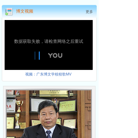
博文视频
更多
视频：
广东博文学校校歌MV