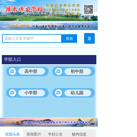
搜索
学部入口
高中部
初中部
小学部
幼儿园
校园头条
新闻图片
学校公告
校内信息