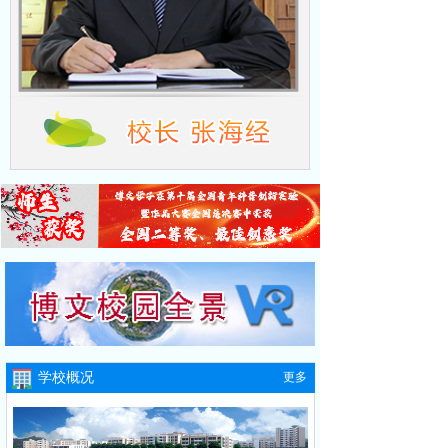
学校概况
更多