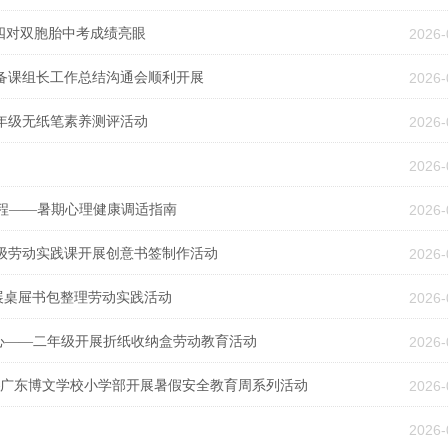
文四对双胞胎中考成绩亮眼
2026-
学部备课组长工作总结沟通会顺利开展
2026-
二年级无纸笔素养测评活动
2026-
2026-
启程——暑期心理健康调适指南
2026-
六年级劳动实践课开展创意书签制作活动
2026-
开展桌屉书包整理劳动实践活动
2026-
童心——二年级开展折纸收纳盒劳动教育活动
2026-
——广东博文学校小学部开展暑假安全教育周系列活动
2026-
2026-