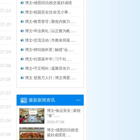
博文•感恩回访|校史最好成绩
07-24
背......
博文•校园安全|生命无小事，
急......
博文•教育督导 | 聚焦内驱力......
07-20
博文•毕业典礼 | 以正雅为帆......
07-20
博文•交流活动 | 市教体局退......
博文•肺结核科普 | 触摸“会......
07-09
博文•社团嘉年华 | 72个社......
07-08
博文•守正明向 | 凝聚宣传力......
博文·慈善万人行 | 博文博爱......
07-08
07-07
最新新闻资讯
07-07
博文•食品安全 | 家校
“食”......
07-06
2026-07-06
博文•感恩回访|校史
07-06
最好成绩背......